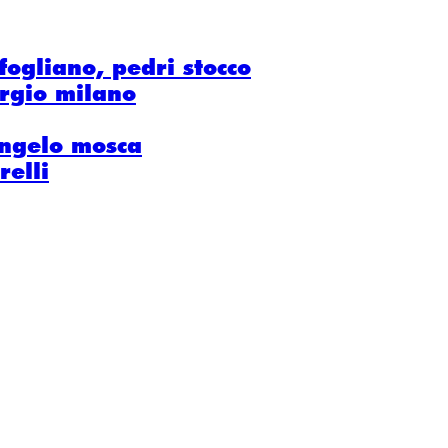
fogliano, pedri stocco
iorgio milano
angelo mosca
relli