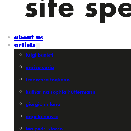
about us
artists
luigi battisti
enrico caria
francesca fogliano
katharina sophia hüttermann
giorgio milano
angelo mosca
lea pedri stocco