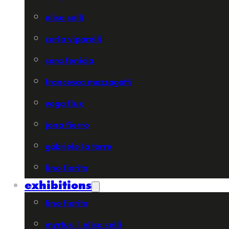
elisa selli
carla viparelli
sara fenicia
francesca mazzagatti
vega flux
jona fierro
gabriele la torre
lino fiorito
exhibitions
lino fiorito
myrtus | elisa selli