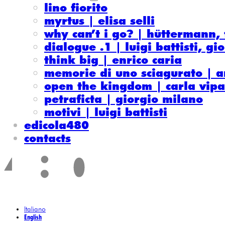
lino fiorito
myrtus | elisa selli
why can’t i go? | hüttermann, 
dialogue .1 | luigi battisti, g
think big | enrico caria
memorie di uno sciagurato | 
open the kingdom | carla vipa
petraficta | giorgio milano
motivi | luigi battisti
edicola480
contacts
Italiano
English