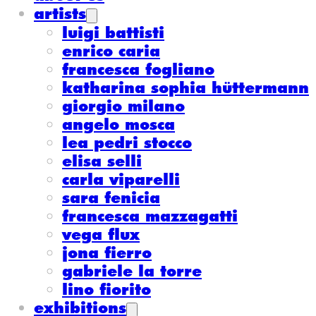
artists
luigi battisti
enrico caria
francesca fogliano
katharina sophia hüttermann
giorgio milano
angelo mosca
lea pedri stocco
elisa selli
carla viparelli
sara fenicia
francesca mazzagatti
vega flux
jona fierro
gabriele la torre
lino fiorito
exhibitions