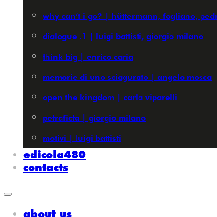
why can’t i go? | hüttermann, fogliano, pedr
dialogue .1 | luigi battisti, giorgio milano
think big | enrico caria
memorie di uno sciagurato | angelo mosca
open the kingdom | carla viparelli
petraficta | giorgio milano
motivi | luigi battisti
edicola480
contacts
about us