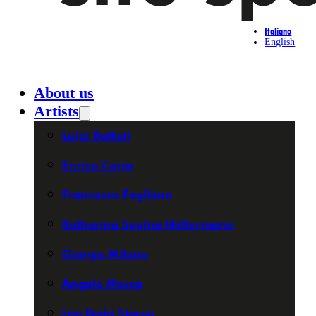
Italiano
English
About us
Artists
Luigi Battisti
Enrico Caria
Francesca Fogliano
Katharina Sophia Hüttermann
Giorgio Milano
Angelo Mosca
Lea Pedri Stocco