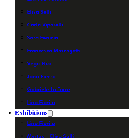
Elisa Selli
Carla Viparelli
Sara Fenicia
Francesca Mazzagatti
Vega Flux
Jona Fierro
Gabriele La Torre
Lino Fiorito
Exhibitions
Lino Fiorito
Myrtus | Elisa Selli