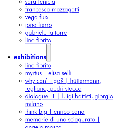
sara fenicia
francesca mazzagatti
vega flux
jona fierro
gabriele la torre
lino fiorito
exhibitions
lino fiorito
myrtus | elisa selli
why can’t i go? | hüttermann,
fogliano, pedri stocco
dialogue .1 | luigi battisti, giorgio
milano
think big | enrico caria
memorie di uno sciagurato |
angelo mosca