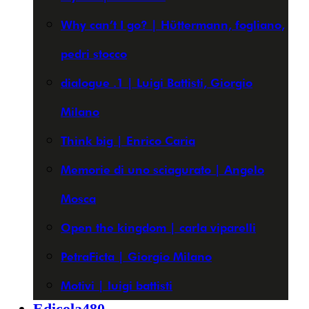
Why can’t I go? | Hüttermann, fogliano,
pedri stocco
dialogue .1 | Luigi Battisti, Giorgio
Milano
Think big | Enrico Caria
Memorie di uno sciagurato | Angelo
Mosca
Open the kingdom | carla viparelli
PetraFicta | Giorgio Milano
Motivi | luigi battisti
Edicola480