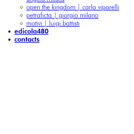
open the kingdom | carla viparelli
petraficta | giorgio milano
motivi | luigi battisti
edicola480
contacts