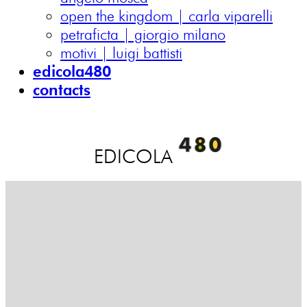
open the kingdom | carla viparelli
petraficta | giorgio milano
motivi | luigi battisti
edicola480
contacts
EDICOLA