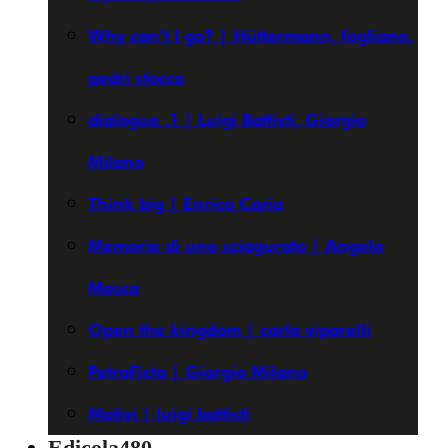
Why can’t I go? | Hüttermann, fogliano,
pedri stocco
dialogue .1 | Luigi Battisti, Giorgio
Milano
Think big | Enrico Caria
Memorie di uno sciagurato | Angelo
Mosca
Open the kingdom | carla viparelli
PetraFicta | Giorgio Milano
Motivi | luigi battisti
Edicola480