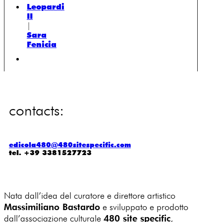
Leopardi
II
|
Sara
Fenicia
contacts:
edicola480@480sitespecific.com
tel. +39 3381527723
Nata dall’idea del curatore e direttore artistico
Massimiliano Bastardo
e sviluppato e prodotto
dall’associazione culturale
480 site specific
,