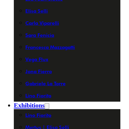
Elisa Selli
Carla Viparelli
Sara Fenicia
Francesca Mazzagatti
Vega Flux
Jona Fierro
Gabriele La Torre
Lino Fiorito
Exhibitions
Lino Fiorito
Myrtus | Elisa Selli