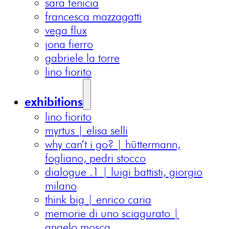
sara fenicia
francesca mazzagatti
vega flux
jona fierro
gabriele la torre
lino fiorito
exhibitions
lino fiorito
myrtus | elisa selli
why can’t i go? | hüttermann,
fogliano, pedri stocco
dialogue .1 | luigi battisti, giorgio
milano
think big | enrico caria
memorie di uno sciagurato |
angelo mosca