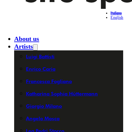
Italiano
English
About us
Artists
Luigi Battisti
Enrico Caria
Francesca Fogliano
Katharina Sophia Hüttermann
Giorgio Milano
Angelo Mosca
Lea Pedri Stocco