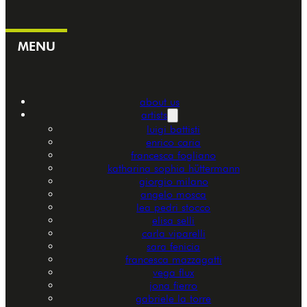
MENU
about us
artists
luigi battisti
enrico caria
francesca fogliano
katharina sophia hüttermann
giorgio milano
angelo mosca
lea pedri stocco
elisa selli
carla viparelli
sara fenicia
francesca mazzagatti
vega flux
jona fierro
gabriele la torre