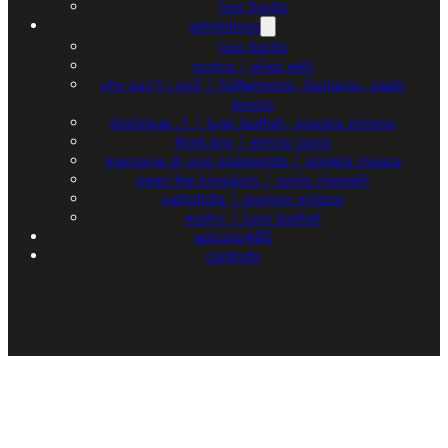
lino fiorito
exhibitions
lino fiorito
myrtus | elisa selli
why can’t i go? | hüttermann, fogliano, pedri
stocco
dialogue .1 | luigi battisti, giorgio milano
think big | enrico caria
memorie di uno sciagurato | angelo mosca
open the kingdom | carla viparelli
petraficta | giorgio milano
motivi | luigi battisti
edicola480
contacts