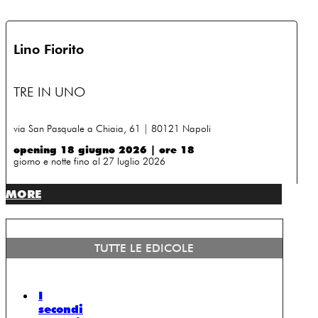
Lino Fiorito
TRE IN UNO
via San Pasquale a Chiaia, 61 | 80121 Napoli
opening 18 giugno 2026 | ore 18
giorno e notte fino al 27 luglio 2026
MORE
TUTTE LE EDICOLE
I
secondi