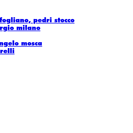
fogliano, pedri stocco
iorgio milano
angelo mosca
relli