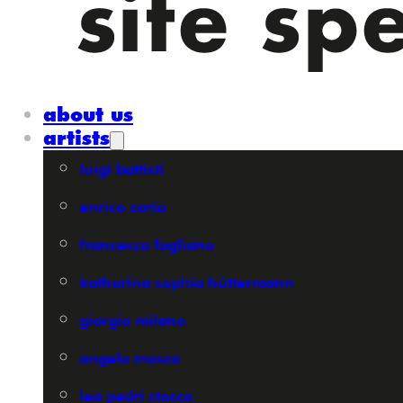
about us
artists
luigi battisti
enrico caria
francesca fogliano
katharina sophia hüttermann
giorgio milano
angelo mosca
lea pedri stocco