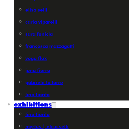
elisa selli
carla viparelli
sara fenicia
francesca mazzagatti
vega flux
jona fierro
gabriele la torre
lino fiorito
exhibitions
lino fiorito
myrtus | elisa selli