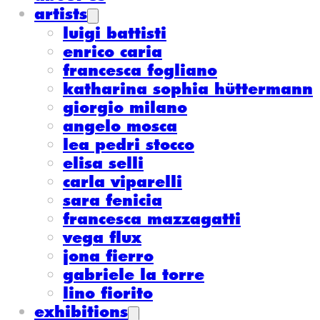
artists
luigi battisti
enrico caria
francesca fogliano
katharina sophia hüttermann
giorgio milano
angelo mosca
lea pedri stocco
elisa selli
carla viparelli
sara fenicia
francesca mazzagatti
vega flux
jona fierro
gabriele la torre
lino fiorito
exhibitions