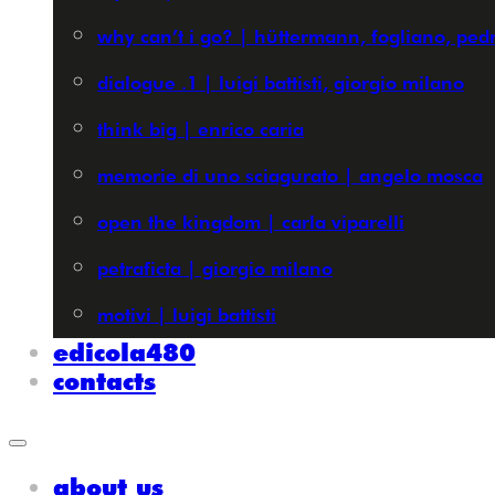
why can’t i go? | hüttermann, fogliano, pedr
dialogue .1 | luigi battisti, giorgio milano
think big | enrico caria
memorie di uno sciagurato | angelo mosca
open the kingdom | carla viparelli
petraficta | giorgio milano
motivi | luigi battisti
edicola480
contacts
about us