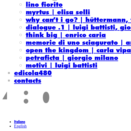
lino fiorito
myrtus | elisa selli
why can’t i go? | hüttermann, 
dialogue .1 | luigi battisti, g
think big | enrico caria
memorie di uno sciagurato | 
open the kingdom | carla vipa
petraficta | giorgio milano
motivi | luigi battisti
edicola480
contacts
Italiano
English